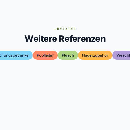
RELATED
Weitere Referenzen
schungsgetränke
Poolleiter
Plüsch
Nagerzubehör
Verschl