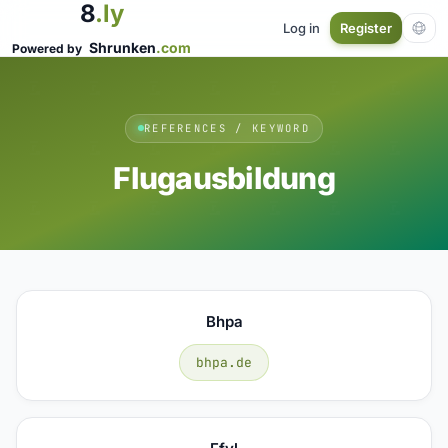
8
.ly
Log in
Register
Shrunken
.com
Powered by
REFERENCES / KEYWORD
Flugausbildung
Bhpa
bhpa.de