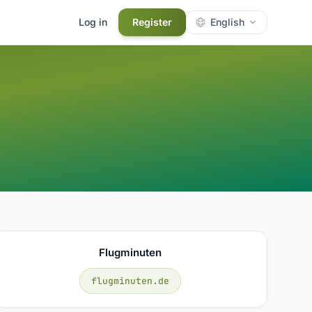
Log in
Register
English
Flugminuten
flugminuten.de