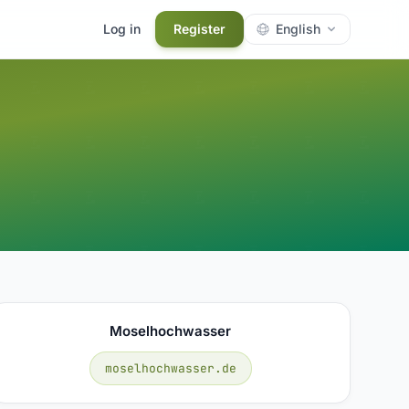
Log in
Register
English
Moselhochwasser
moselhochwasser.de