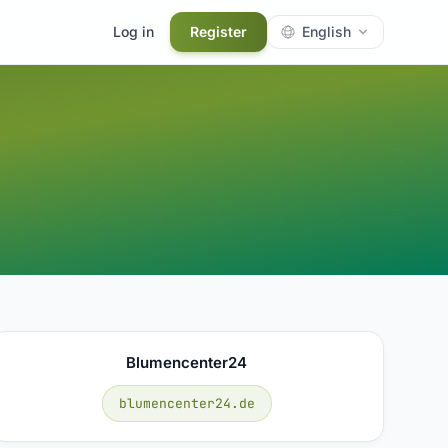
Log in
Register
English
Blumencenter24
blumencenter24.de