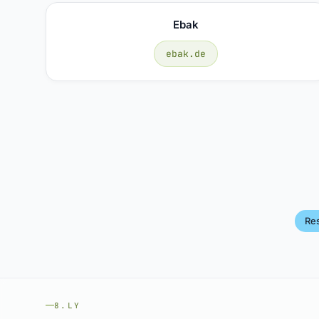
Ebak
ebak.de
Re
8.LY