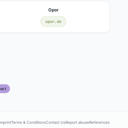
Opor
opor.de
act
Imprint
Terms & Conditions
Contact Us
Report abuse
References