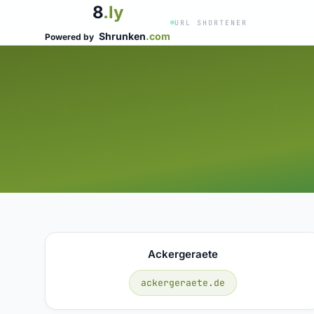
8
.ly
URL SHORTENER
Shrunken
.com
Powered by
Ackergeraete
ackergeraete.de