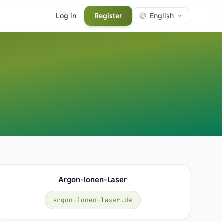
Log in
Register
English
Argon-Ionen-Laser
argon-ionen-laser.de