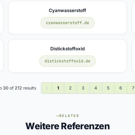
Cyanwasserstoff
cyanwasserstoff.de
Distickstoffoxid
distickstoffoxid.de
o
30
of
212
results
1
2
3
4
5
6
7
RELATED
Weitere Referenzen