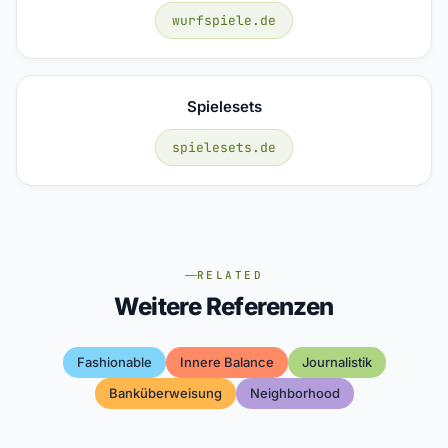
wurfspiele.de
Spielesets
spielesets.de
RELATED
Weitere Referenzen
Fashionable
Innere Balance
Journalistik
Banküberweisung
Neighborhood