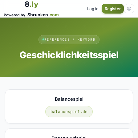
8
.ly
Log in
Register
Shrunken
.com
Powered by
REFERENCES / KEYWORD
Geschicklichkeitsspiel
Balancespiel
balancespiel.de