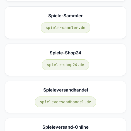
Spiele-Sammler
spiele-sammler.de
Spiele-Shop24
spiele-shop24.de
Spieleversandhandel
spieleversandhandel.de
Spieleversand-Online