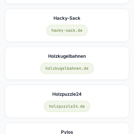
Hacky-Sack
hacky-sack.de
Holzkugelbahnen
holzkugelbahnen.de
Holzpuzzle24
holzpuzzle24.de
Pylos