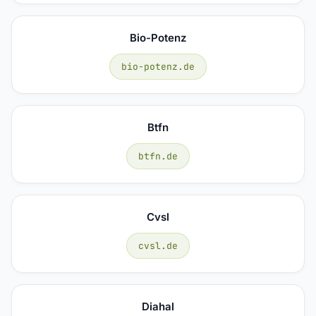
Bio-Potenz
bio-potenz.de
Btfn
btfn.de
Cvsl
cvsl.de
Diahal