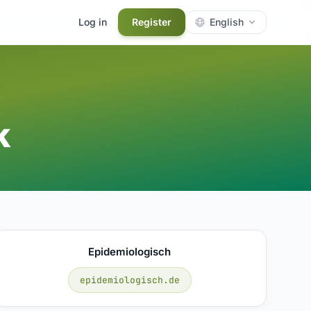
Log in
Register
English
k
Epidemiologisch
epidemiologisch.de