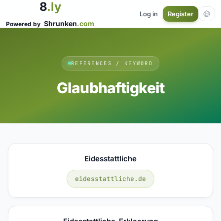
8
.ly
Log in
Register
Shrunken
.com
Powered by
REFERENCES / KEYWORD
Glaubhaftigkeit
Eidesstattliche
eidesstattliche.de