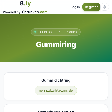
8
.ly
Log in
Register
Shrunken
.com
Powered by
REFERENCES / KEYWORD
Gummiring
Gummidichtring
gummidichtring.de