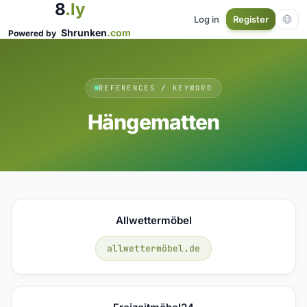
8
.ly
Log in
Register
Shrunken
.com
Powered by
REFERENCES / KEYWORD
Hängematten
Allwettermöbel
allwettermöbel.de