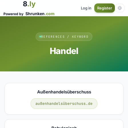
8
.ly
Log in
Register
Shrunken
.com
Powered by
REFERENCES / KEYWORD
Handel
Außenhandelsüberschuss
außenhandelsüberschuss.de