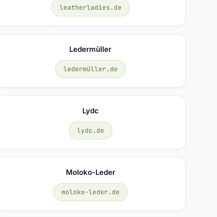
leatherladies.de
Ledermüller
ledermüller.de
Lydc
lydc.de
Moloko-Leder
moloko-leder.de