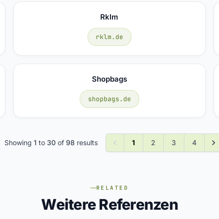
Rklm
rklm.de
Shopbags
shopbags.de
Showing
1
to
30
of
98
results
1
2
3
4
RELATED
Weitere Referenzen