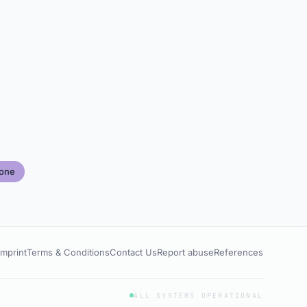
one
Imprint
Terms & Conditions
Contact Us
Report abuse
References
ALL SYSTEMS OPERATIONAL