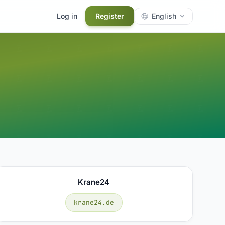
Log in
Register
English
Krane24
krane24.de