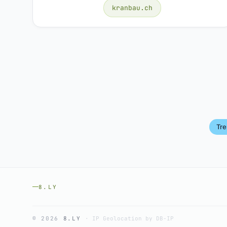
kranbau.ch
Tre
8.LY
© 2026
8.LY
·
IP Geolocation by DB-IP