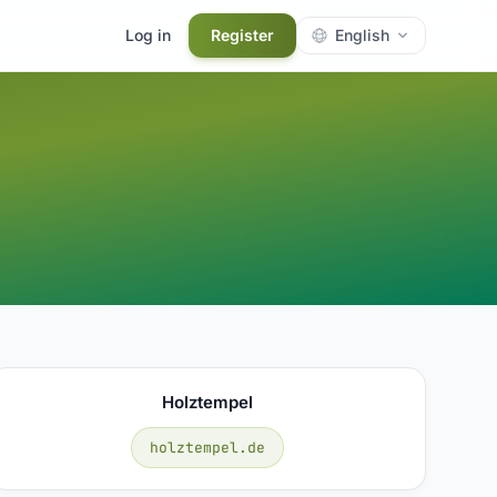
Log in
Register
English
Holztempel
holztempel.de