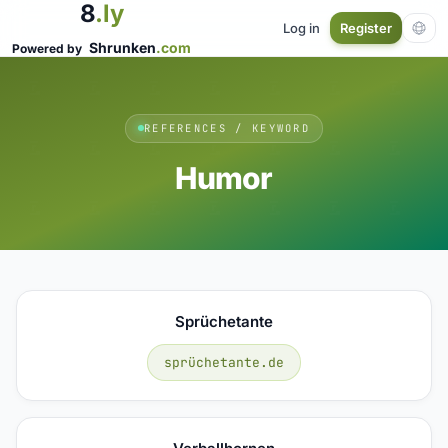
8
.ly
Log in
Register
Shrunken
.com
Powered by
REFERENCES / KEYWORD
Humor
Sprüchetante
sprüchetante.de