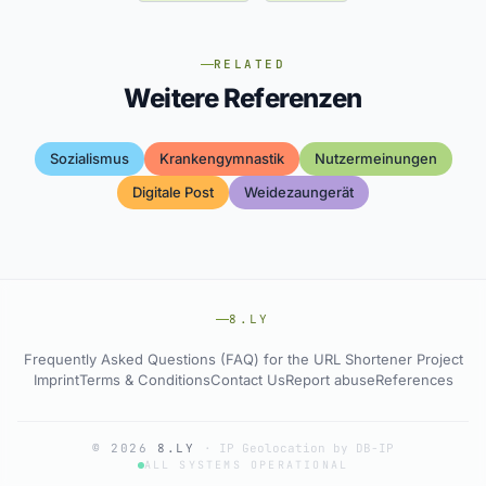
RELATED
Weitere Referenzen
Sozialismus
Krankengymnastik
Nutzermeinungen
Digitale Post
Weidezaungerät
8.LY
Frequently Asked Questions (FAQ) for the URL Shortener Project
Imprint
Terms & Conditions
Contact Us
Report abuse
References
© 2026
8.LY
·
IP Geolocation by DB-IP
ALL SYSTEMS OPERATIONAL