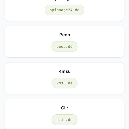
spionage24.de
Pecb
pecb.de
Kmsu
kmsu.de
Ciir
ciir.de