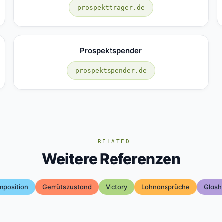
prospektträger.de
Prospektspender
prospektspender.de
RELATED
Weitere Referenzen
mposition
Gemütszustand
Victory
Lohnansprüche
Glash