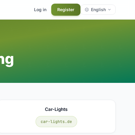
Log in
Register
English
ng
Car-Lights
car-lights.de