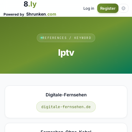
8
.ly
Log in
Register
Shrunken
.com
Powered by
REFERENCES / KEYWORD
Iptv
Digitale-Fernsehen
digitale-fernsehen.de