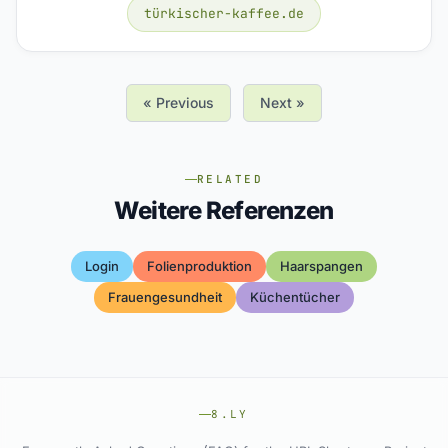
türkischer-kaffee.de
« Previous
Next »
RELATED
Weitere Referenzen
Login
Folienproduktion
Haarspangen
Frauengesundheit
Küchentücher
8.LY