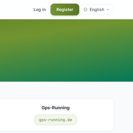
Log in
Register
English
Gps-Running
gps-running.de