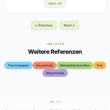
zgeo.de
« Previous
Next »
RELATED
Weitere Referenzen
Thermopapier
Household
Diebstahlprävention
Pub
Mayonnaise
8.LY