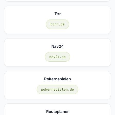
Ttrr
ttrr.de
Nav24
nav24.de
Pokernspielen
pokernspielen.de
Routeplaner