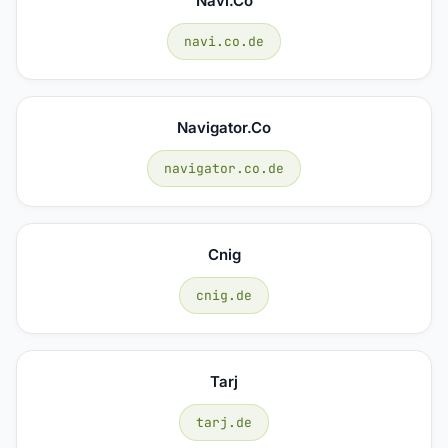
Navi.co
navi.co.de
Navigator.co
navigator.co.de
Cnig
cnig.de
Tarj
tarj.de