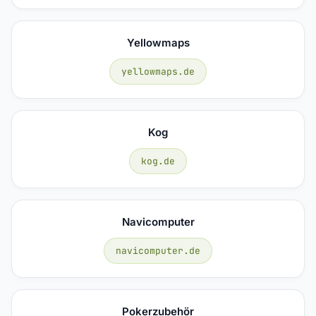
Yellowmaps
yellowmaps.de
Kog
kog.de
Navicomputer
navicomputer.de
Pokerzubehör