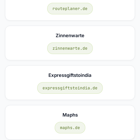
routeplaner.de
Zinnenwarte
zinnenwarte.de
Expressgiftstoindia
expressgiftstoindia.de
Maphs
maphs.de