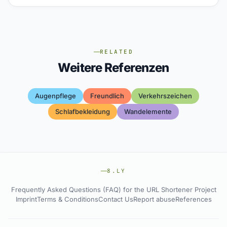
RELATED
Weitere Referenzen
Augenpflege
Freundlich
Verkehrszeichen
Schlafbekleidung
Wandelemente
8.LY
Frequently Asked Questions (FAQ) for the URL Shortener Project
Imprint
Terms & Conditions
Contact Us
Report abuse
References