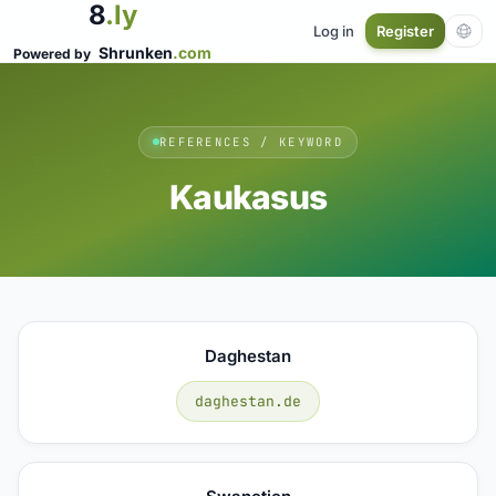
8
.ly
Log in
Register
Shrunken
.com
Powered by
REFERENCES / KEYWORD
Kaukasus
Daghestan
daghestan.de