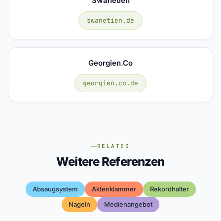
Swanetien
swanetien.de
Georgien.co
georgien.co.de
RELATED
Weitere Referenzen
Absaugsystem
Aktenklammer
Rekordhalter
Nageln
Medienangebot