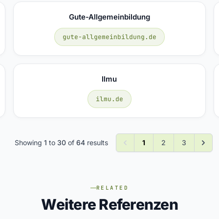
Gute-Allgemeinbildung
gute-allgemeinbildung.de
Ilmu
ilmu.de
Showing
1
to
30
of
64
results
1
2
3
RELATED
Weitere Referenzen