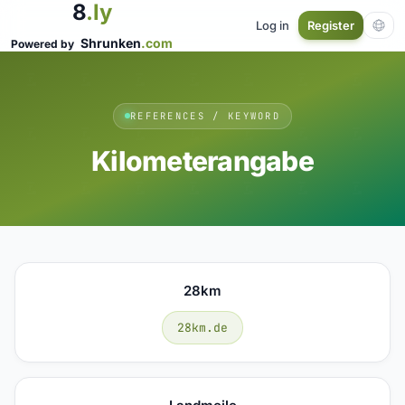
8
.ly
Log in
Register
Shrunken
.com
Powered by
REFERENCES / KEYWORD
Kilometerangabe
28km
28km.de