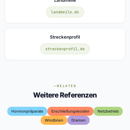
Landmeile
landmeile.de
Streckenprofil
streckenprofil.de
RELATED
Weitere Referenzen
Hormonpräparate
Erschließungskosten
Netzbetrieb
Windböen
Dramen