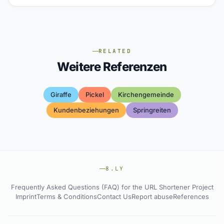
RELATED
Weitere Referenzen
Giraffe
Pickel
Kirchengemeinde
Kundenbeziehungen
Springreiten
8.LY
Frequently Asked Questions (FAQ) for the URL Shortener Project
Imprint
Terms & Conditions
Contact Us
Report abuse
References