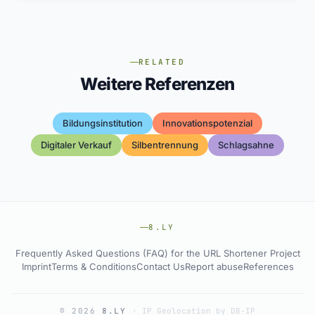
RELATED
Weitere Referenzen
Bildungsinstitution
Innovationspotenzial
Digitaler Verkauf
Silbentrennung
Schlagsahne
8.LY
Frequently Asked Questions (FAQ) for the URL Shortener Project
Imprint
Terms & Conditions
Contact Us
Report abuse
References
© 2026
8.LY
·
IP Geolocation by DB-IP