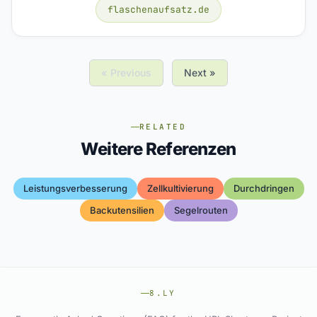
flaschenaufsatz.de
« Previous
Next »
RELATED
Weitere Referenzen
Leistungsverbesserung
Zellkultivierung
Durchdringen
Backutensilien
Segelrouten
8.LY