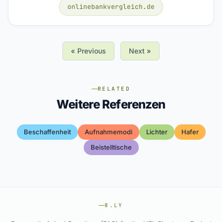
onlinebankvergleich.de
« Previous
Next »
RELATED
Weitere Referenzen
Beschaffenheit
Aufnahmemodi
Lichter
Hafer
Beistelltische
8.LY