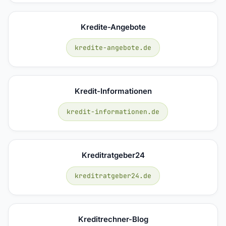
Kredite-Angebote
kredite-angebote.de
Kredit-Informationen
kredit-informationen.de
Kreditratgeber24
kreditratgeber24.de
Kreditrechner-Blog