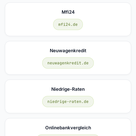
Mfi24
mfi24.de
Neuwagenkredit
neuwagenkredit.de
Niedrige-Raten
niedrige-raten.de
Onlinebankvergleich