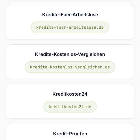
Kredite-Fuer-Arbeitslose
kredite-fuer-arbeitslose.de
Kredite-Kostenlos-Vergleichen
kredite-kostenlos-vergleichen.de
Kreditkosten24
kreditkosten24.de
Kredit-Pruefen