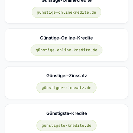
Günstige-Onlinekredite
günstige-onlinekredite.de
Günstige-Online-Kredite
günstige-online-kredite.de
Günstiger-Zinssatz
günstiger-zinssatz.de
Günstigste-Kredite
günstigste-kredite.de