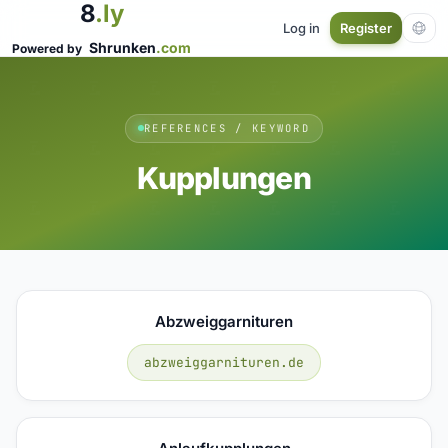
8
.ly
Log in
Register
Shrunken
.com
Powered by
REFERENCES / KEYWORD
Kupplungen
Abzweiggarnituren
abzweiggarnituren.de