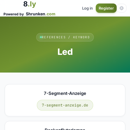
8
.ly
Log in
Register
Shrunken
.com
Powered by
REFERENCES / KEYWORD
Led
7-Segment-Anzeige
7-segment-anzeige.de