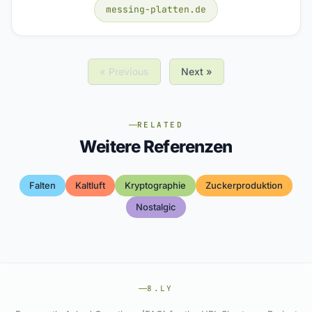
messing-platten.de
« Previous
Next »
RELATED
Weitere Referenzen
Falten
Kaltluft
Kryptographie
Zuckerproduktion
Nostalgic
8.LY