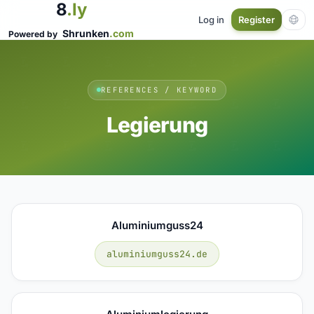
8
.ly
Log in
Register
Shrunken
.com
Powered by
REFERENCES / KEYWORD
Legierung
Aluminiumguss24
aluminiumguss24.de