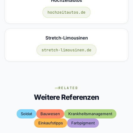
Hochzeitautos
hochzeitautos.de
Stretch-Limousinen
stretch-limousinen.de
RELATED
Weitere Referenzen
Soldat
Bauwesen
Krankheitsmanagement
Einkaufstipps
Farbpigment