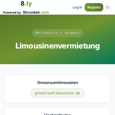
8
.ly
Log in
Register
Shrunken
.com
Powered by
REFERENCES / KEYWORD
Limousinenvermietung
Grossraumlimousinen
grossraumlimousinen.de