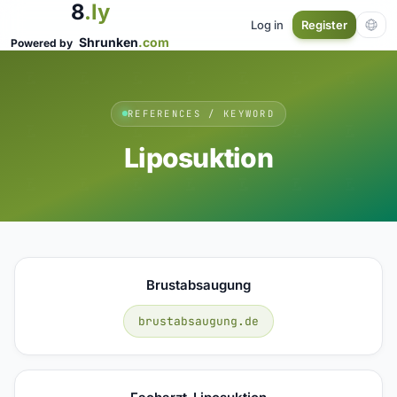
8
.ly
Log in
Register
Shrunken
.com
Powered by
REFERENCES / KEYWORD
Liposuktion
Brustabsaugung
brustabsaugung.de