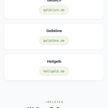
Gelblich
gelblich.de
Gelbtöne
gelbtöne.de
Hellgelb
hellgelb.de
RELATED