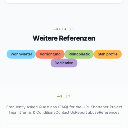
RELATED
Weitere Referenzen
Wohnviertel
Vorrichtung
Rhinoplastik
Stahlprofile
Dedication
8.LY
Frequently Asked Questions (FAQ) for the URL Shortener Project
Imprint
Terms & Conditions
Contact Us
Report abuse
References