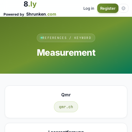
8
.ly
Log in
Register
Shrunken
.com
Powered by
REFERENCES / KEYWORD
Measurement
Qmr
qmr.ch