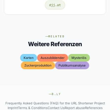
djj.at
RELATED
Weitere Referenzen
Karten
Auszubildender
Mysteriös
Zuckerproduktion
Publikumsanalyse
8.LY
Frequently Asked Questions (FAQ) for the URL Shortener Project
Imprint
Terms & Conditions
Contact Us
Report abuse
References