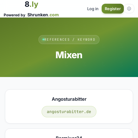
8
.ly
Log in
Register
Shrunken
.com
Powered by
REFERENCES / KEYWORD
Mixen
Angosturabitter
angosturabitter.de