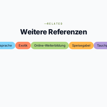
RELATED
Weitere Referenzen
dsprache
Exotik
Online-Weiterbildung
Speisegabel
Tauchp