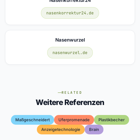
Nasenkorrektur24
nasenkorrektur24.de
Nasenwurzel
nasenwurzel.de
RELATED
Weitere Referenzen
Maßgeschneidert
Uferpromenade
Plastikbecher
Anzeigetechnologie
Brain