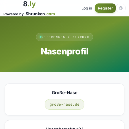
8
.ly
Log in
Register
Shrunken
.com
Powered by
REFERENCES / KEYWORD
Nasenprofil
Große-Nase
große-nase.de