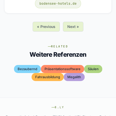
bodensee-hotels.de
« Previous
Next »
RELATED
Weitere Referenzen
Bezaubernd
Präsentationssoftware
Säulen
Fahrausbildung
Megalith
8.LY