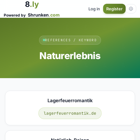
8
.ly
Log in
Register
Shrunken
.com
Powered by
REFERENCES / KEYWORD
Naturerlebnis
Lagerfeuerromantik
lagerfeuerromantik.de