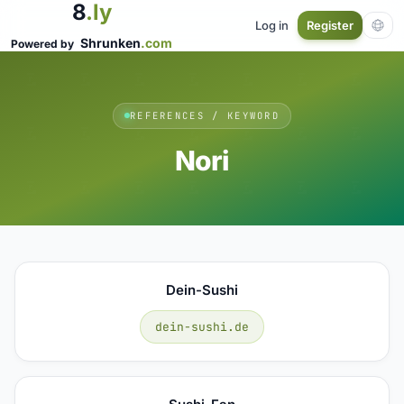
8
.ly
Log in
Register
Shrunken
.com
Powered by
REFERENCES / KEYWORD
Nori
Dein-Sushi
dein-sushi.de