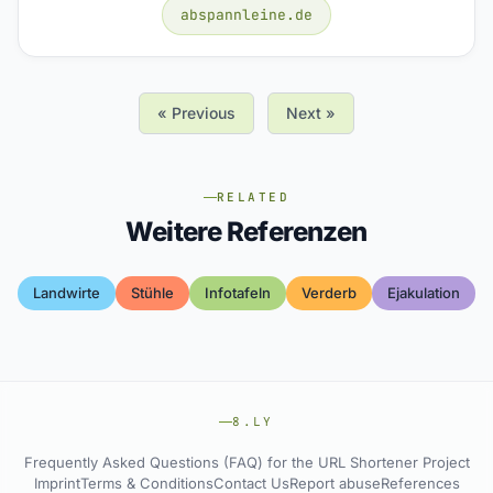
abspannleine.de
« Previous
Next »
RELATED
Weitere Referenzen
Landwirte
Stühle
Infotafeln
Verderb
Ejakulation
8.LY
Frequently Asked Questions (FAQ) for the URL Shortener Project
Imprint
Terms & Conditions
Contact Us
Report abuse
References