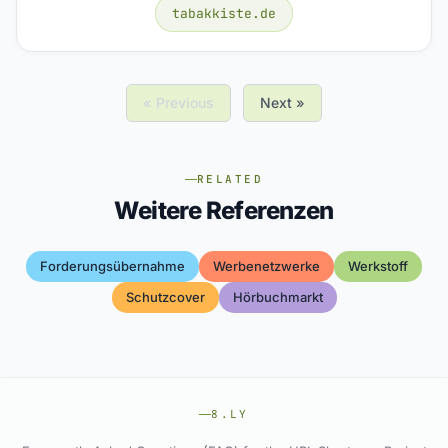
tabakkiste.de
« Previous
Next »
RELATED
Weitere Referenzen
Forderungsübernahme
Werbenetzwerke
Werkstoff
Schutzcover
Hörbuchmarkt
8.LY