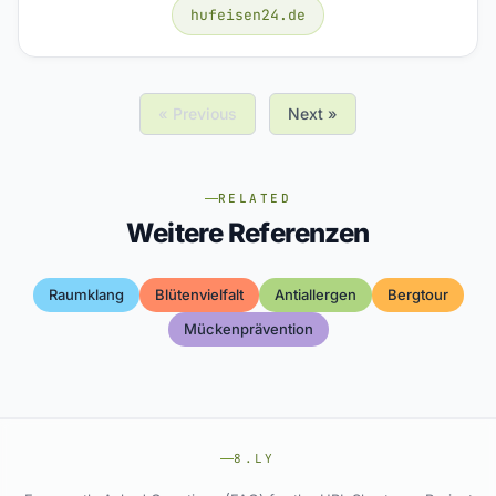
hufeisen24.de
« Previous
Next »
RELATED
Weitere Referenzen
Raumklang
Blütenvielfalt
Antiallergen
Bergtour
Mückenprävention
8.LY