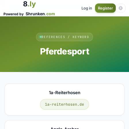
8
.ly
Log in
Register
Shrunken
.com
Powered by
REFERENCES / KEYWORD
Pferdesport
1a-Reiterhosen
1a-reiterhosen.de