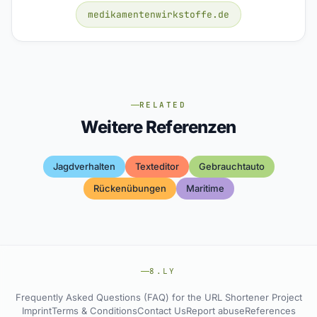
medikamentenwirkstoffe.de
RELATED
Weitere Referenzen
Jagdverhalten
Texteditor
Gebrauchtauto
Rückenübungen
Maritime
8.LY
Frequently Asked Questions (FAQ) for the URL Shortener Project
Imprint
Terms & Conditions
Contact Us
Report abuse
References