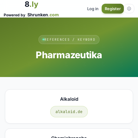
8
.ly
Log in
Register
Shrunken
.com
Powered by
REFERENCES / KEYWORD
Pharmazeutika
Alkaloid
alkaloid.de