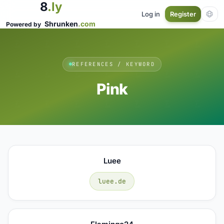
8
.ly
Log in
Register
Shrunken
.com
Powered by
REFERENCES / KEYWORD
Pink
Luee
luee.de