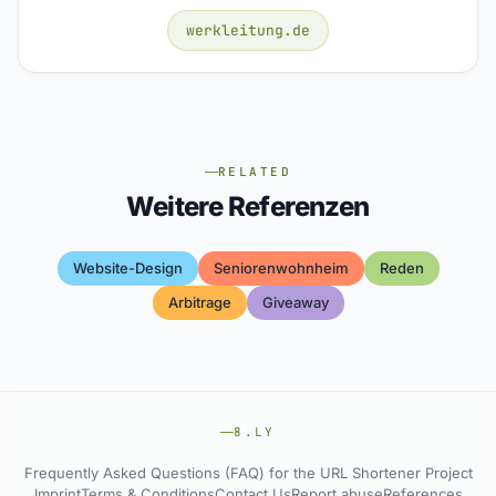
werkleitung.de
RELATED
Weitere Referenzen
Website-Design
Seniorenwohnheim
Reden
Arbitrage
Giveaway
8.LY
Frequently Asked Questions (FAQ) for the URL Shortener Project
Imprint
Terms & Conditions
Contact Us
Report abuse
References